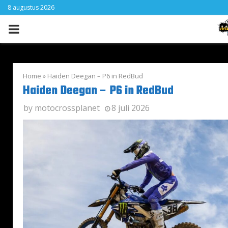
8 augustus 2026
PRIMARY
MENU
Home
»
Haiden Deegan – P6 in RedBud
Haiden Deegan – P6 in RedBud
by
motocrossplanet
8 juli 2026