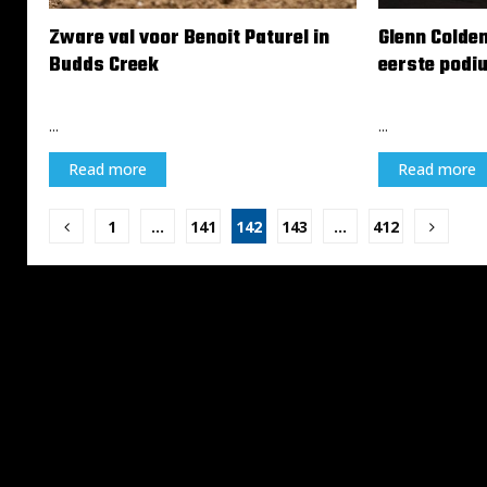
Zware val voor Benoit Paturel in
Glenn Colde
Budds Creek
eerste podi
25 augustus 2025
25 augustus 20
...
...
Read more
Read more
Berichten
1
…
141
142
143
…
412
paginering