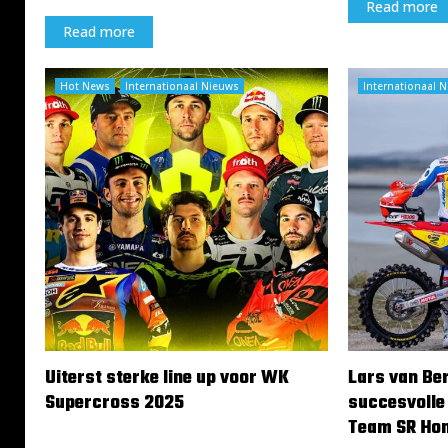
Read more
t
f
t
1
Read more
i
5
j
:
Hot News
Internationaal Nieuws
Internationaal 
d
0
e
0
n
u
s
u
k
r
w
a
l
i
f
i
c
a
t
Uiterst sterke line up voor WK
Lars van Ber
i
Supercross 2025
succesvolle
e
Team SR Ho
A
26 augustus 2025