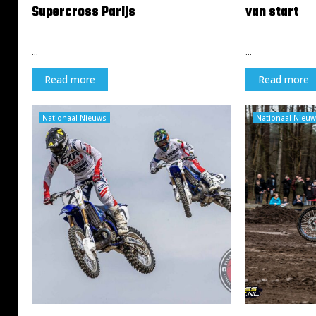
Supercross Parijs
van start
17 november 2024
17 november 2
...
...
Read more
Read more
Nationaal Nieuws
Nationaal Nieuw