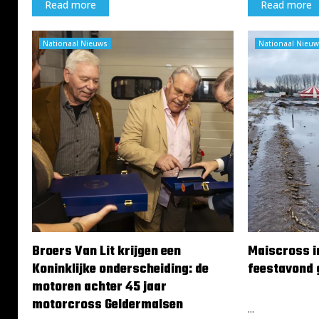
Read more
Read more
o
X
u
l
t
i
Nationaal Nieuws
Nationaal Nieuw
o
c
p
e
5
n
s
t
e
i
p
e
t
!
e
m
b
e
r
Broers Van Lit krijgen een
Maiscross in
Koninklijke onderscheiding: de
feestavond 
motoren achter 45 jaar
22 november 2
motorcross Geldermalsen
...