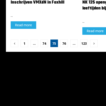
Inschrijven VMXdN in Foxhill
NK 125 openg
leeftijden b
15 november 2024
14 november 2
...
...
Read more
Read more
Berichten
1
…
74
75
76
…
123
paginering