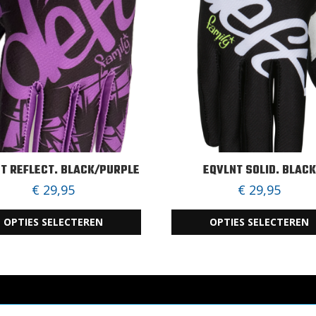
T REFLECT. BLACK/PURPLE
EQVLNT SOLID. BLACK
€
29,95
€
29,95
OPTIES SELECTEREN
OPTIES SELECTEREN
Dit
t
product
heeft
re
meerdere