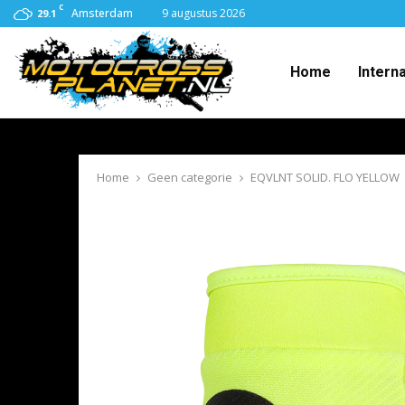
C
Amsterdam
9 augustus 2026
29.1
Home
Intern
Home
Geen categorie
EQVLNT SOLID. FLO YELLOW