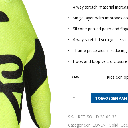
•
4 way stretch material increase
•
Single layer palm improves co
•
Silicone printed palm and fing
•
4 way stretch Lycra gussets e
•
Thumb piece aids in reducing b
•
Hook and loop velcro closure
size
EQVLNT
TOEVOEGEN AAN
SOLID.
FLO
YELLOW
SKU:
REF. SOLID 28-00-33
aantal
Categorieën:
EQVLNT Solid
,
Gee