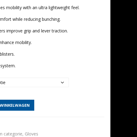
s mobility with an ultra lightweight feel.
mfort while reducing bunching.
ers improve grip and lever traction.
nhance mobility.
listers.
 system.
 WINKELWAGEN
n categorie
,
Gloves