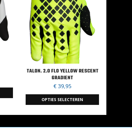
TALON. 2.0 FLO YELLOW RESCENT
GRADIENT
€
39,95
OPTIES SELECTEREN
Dit
product
heeft
meerdere