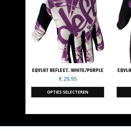
EQVLNT REFLECT. WHITE/PURPLE
EQVLN
€
29,95
OPTIES SELECTEREN
Dit
Dit
product
produc
heeft
heeft
meerdere
meerde