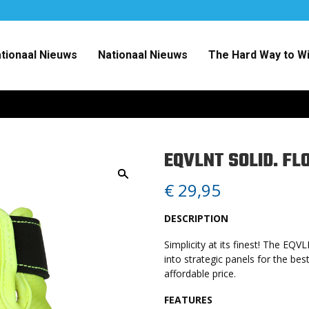
ationaal Nieuws
Nationaal Nieuws
The Hard Way to W
EQVLNT SOLID. FL
€
29,95
DESCRIPTION
Simplicity at its finest! The EQ
into strategic panels for the bes
affordable price.
FEATURES