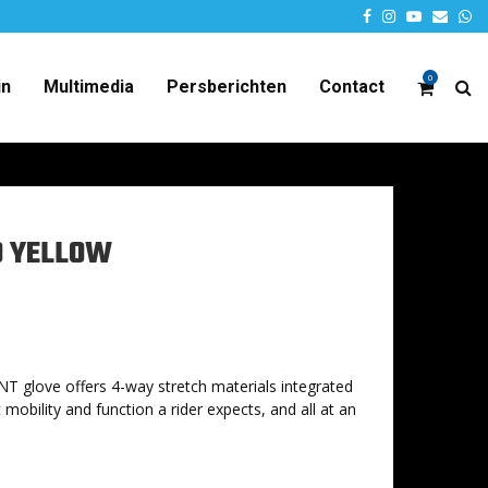
Facebook
Instagram
Youtube
Email
W
0
in
Multimedia
Persberichten
Contact
O YELLOW
VLNT glove offers 4-way stretch materials integrated
t mobility and function a rider expects, and all at an