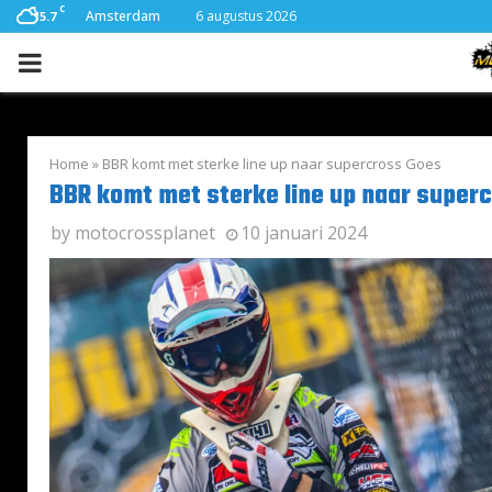
C
Amsterdam
6 augustus 2026
15.7
PRIMARY
MENU
Home
»
BBR komt met sterke line up naar supercross Goes
BBR komt met sterke line up naar super
by
motocrossplanet
10 januari 2024