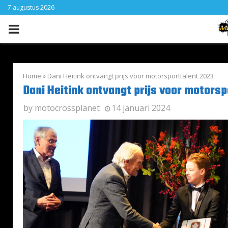
7 augustus 2026
PRIMARY
MENU
Home
»
Dani Heitink ontvangt prijs voor motorsporttalent 2023
Dani Heitink ontvangt prijs voor motorsp
by
motocrossplanet
14 januari 2024