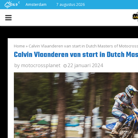
C
Amsterdam
7 augustus 2026
16.9
PRIMARY
MENU
Home
»
Calvin Vlaanderen van start in Dutch Masters of Motocros
Calvin Vlaanderen van start in Dutch Ma
by
motocrossplanet
22 januari 2024