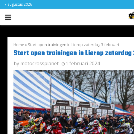
7 augustus 2026
PRIMARY
MENU
Home
»
Start open trainingen in Lierop zaterdag 3 februari
Start open trainingen in Lierop zaterdag 
by
motocrossplanet
1 februari 2024