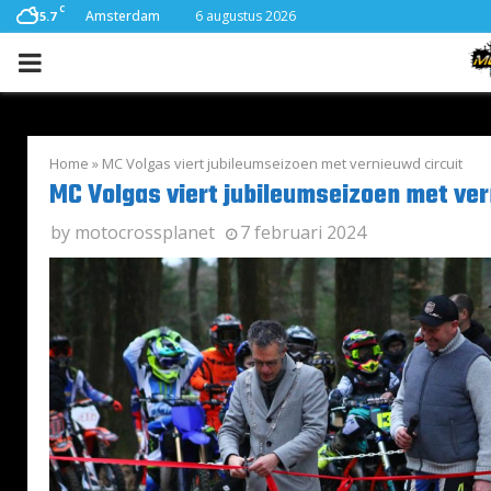
C
Amsterdam
6 augustus 2026
15.7
PRIMARY
MENU
Home
»
MC Volgas viert jubileumseizoen met vernieuwd circuit
MC Volgas viert jubileumseizoen met ver
by
motocrossplanet
7 februari 2024