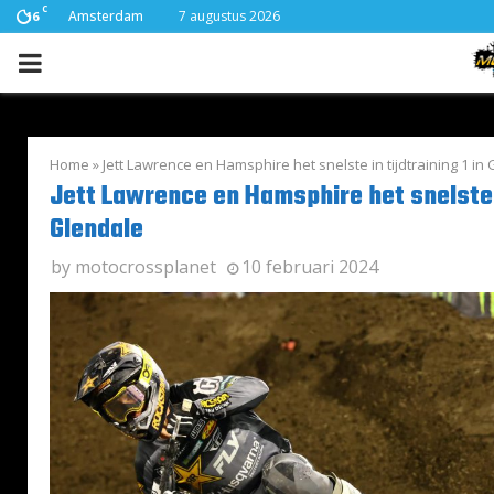
C
Amsterdam
7 augustus 2026
16
PRIMARY
MENU
Home
»
Jett Lawrence en Hamsphire het snelste in tijdtraining 1 in
Jett Lawrence en Hamsphire het snelste in
Glendale
by
motocrossplanet
10 februari 2024