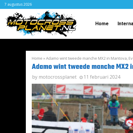
7 augustus 2026
Home
Intern
Home
»
Adamo wint tweede manche MX2 in Mantova, Ev
Adamo wint tweede manche MX2 in
by
motocrossplanet
11 februari 2024