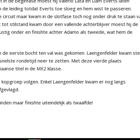
in de beginfase moest hij Valerio Lata en Liam Everts laten
n de leiding totdat Everts toe sloeg en hem wist te passeren.
circuit maar kwam in de slotfase toch nog onder druk te staan v
 tot stilstand kwam door een vallende achterblijver moest hij de
rustig onder en finishte achter Adamo als tweede, wat hem de
in de eerste bocht ten val was gekomen. Laengenfelder kwam ste
snelste rondetijd neer te zetten. Met deze vierde plaats
aanse titel in de MX2 klasse.
de kopgroep volgen. Enkel Laengenfelder kwam er nog langs
fgevlagd.
nden maar finishte uiteindelijk als twaalfde!