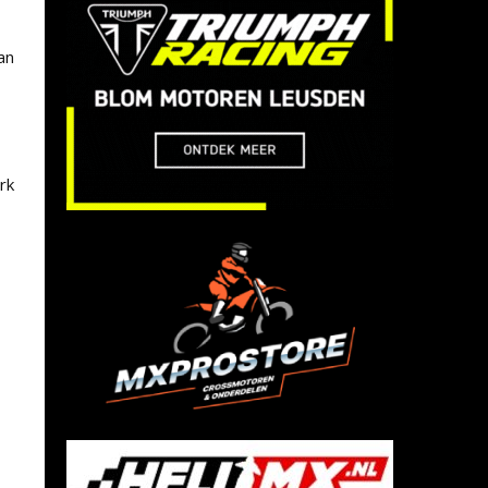
an
rk