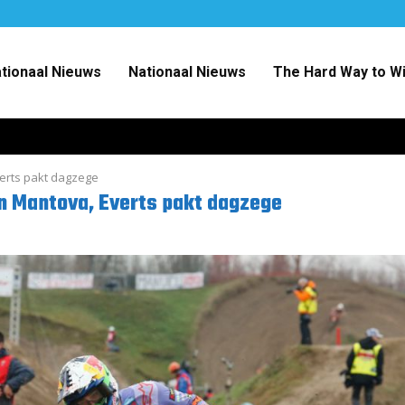
ationaal Nieuws
Nationaal Nieuws
The Hard Way to W
erts pakt dagzege
 Mantova, Everts pakt dagzege