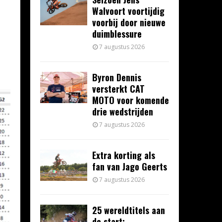
Walvoort voortijdig
voorbij door nieuwe
duimblessure
7 augustus 2026
Byron Dennis
versterkt CAT
MOTO voor komende
drie wedstrijden
7 augustus 2026
Extra korting als
fan van Jago Geerts
7 augustus 2026
25 wereldtitels aan
de start: