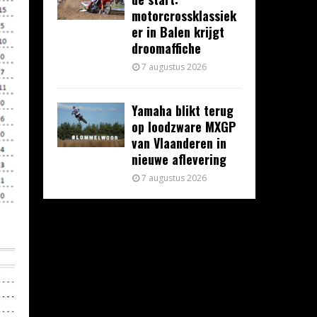
motorcrossklassiek
er in Balen krijgt
droomaffiche
7 augustus 2026
Yamaha blikt terug
op loodzware MXGP
van Vlaanderen in
nieuwe aflevering
7 augustus 2026