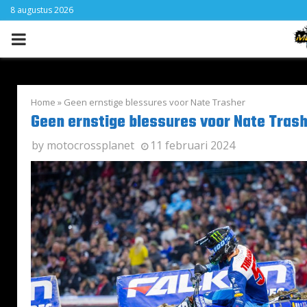
8 augustus 2026
PRIMARY
MENU
Home
»
Geen ernstige blessures voor Nate Trasher
Geen ernstige blessures voor Nate Tras
by
motocrossplanet
11 februari 2024