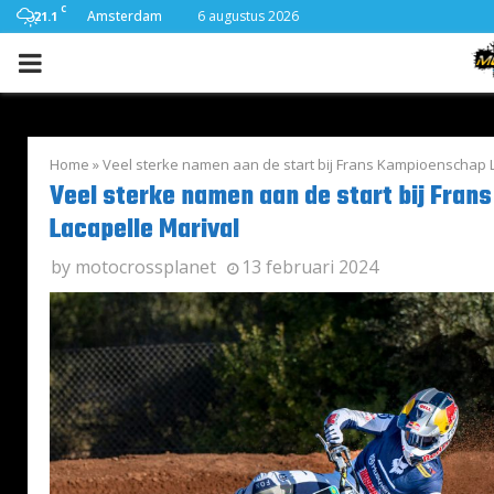
C
Amsterdam
6 augustus 2026
21.1
PRIMARY
MENU
Home
»
Veel sterke namen aan de start bij Frans Kampioenschap 
Veel sterke namen aan de start bij Fra
Lacapelle Marival
by
motocrossplanet
13 februari 2024