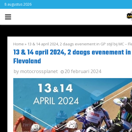
8 augustus 2026
PRIMARY
MENU
Home
»
13 & 14 april 2024, 2 daags evenement in GP stijl bij MC – F
13 & 14 april 2024, 2 daags evenement in 
Flevoland
by
motocrossplanet
20 februari 2024