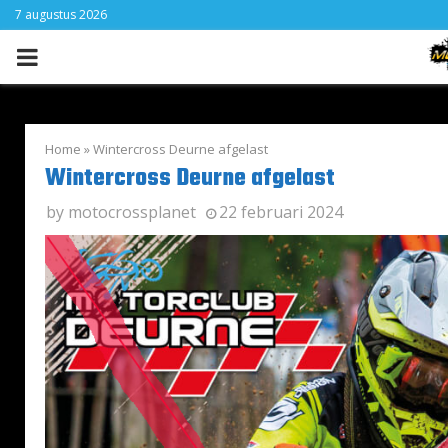
7 augustus 2026
PRIMARY
MENU
Home
»
Wintercross Deurne afgelast
Wintercross Deurne afgelast
by
motocrossplanet
22 februari 2024