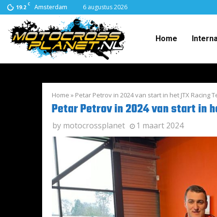
C
Amsterdam
6 augustus 2026
19.2
Home
Intern
Home
»
Petar Petrov in 2024 van start in het JTX Racing 
Petar Petrov in 2024 van start in 
by
motocrossplanet
1 maart 2024