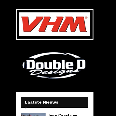
Laatste Nieuws
Jago Geerts en