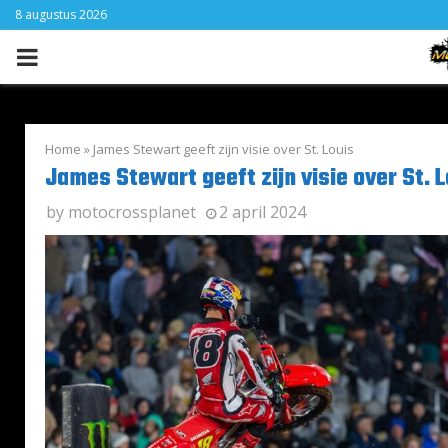
8 augustus 2026
PRIMARY
MENU
Home
»
James Stewart geeft zijn visie over St. Louis
James Stewart geeft zijn visie over St. L
by
motocrossplanet
2 april 2024