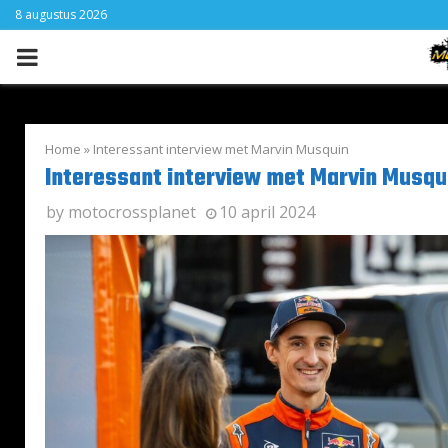
8 augustus 2026
PRIMARY
MENU
Home
»
Interessant interview met Marvin Musquin
Interessant interview met Marvin Musqu
by
motocrossplanet
10 april 2024