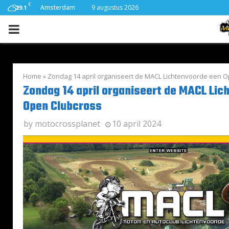
C
Amsterdam
9 augustus 2026
29.1
PRIMARY
MENU
Home
»
Zondag 14 april organiseert de MACL Lichtenvoorde een 
Zondag 14 april organiseert de MACL Lic
Open Clubcross
by
motocrossplanet
10 april 2024