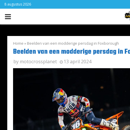
8 augustus 2026
PRIMARY
MENU
Home
»
Beelden van een modderige persdag in Foxborough
Beelden van een modderige persdag in 
by
motocrossplanet
13 april 2024