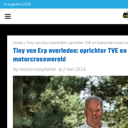
8 augustus 2026
PRIMARY
MENU
Home
»
Tiny van Erp overleden: oprichter TVE en bekende naam i
Tiny van Erp overleden: oprichter TVE e
motorcrosswereld
by
motocrossplanet
2 mei 2024