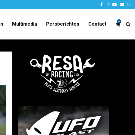
Facebook
Instagram
Youtube
Email
W
0
in
Multimedia
Persberichten
Contact