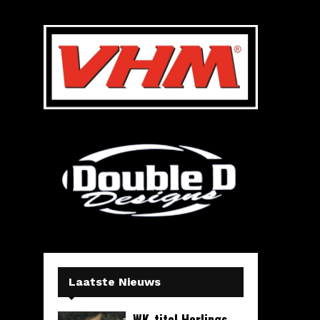
Laatste Nieuws
WK-titel Herlings