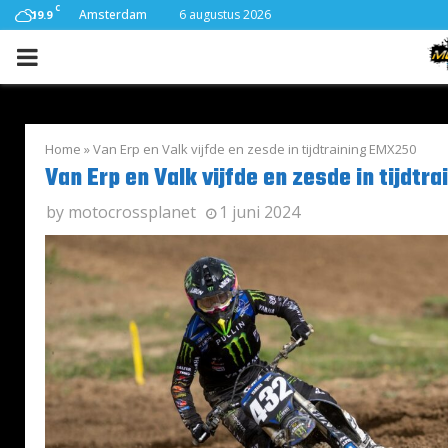
C
Amsterdam
6 augustus 2026
19.9
PRIMARY
MENU
Home
»
Van Erp en Valk vijfde en zesde in tijdtraining EMX250
Van Erp en Valk vijfde en zesde in tijdtr
by
motocrossplanet
1 juni 2024