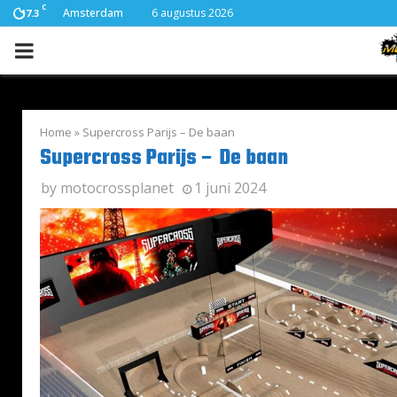
C
Amsterdam
6 augustus 2026
17.3
PRIMARY
MENU
Home
»
Supercross Parijs – De baan
Supercross Parijs – De baan
by
motocrossplanet
1 juni 2024