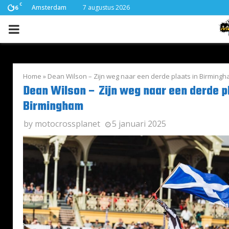
C
Amsterdam
7 augustus 2026
16
PRIMARY
MENU
Home
»
Dean Wilson – Zijn weg naar een derde plaats in Birming
Dean Wilson – Zijn weg naar een derde p
Birmingham
by
motocrossplanet
5 januari 2025