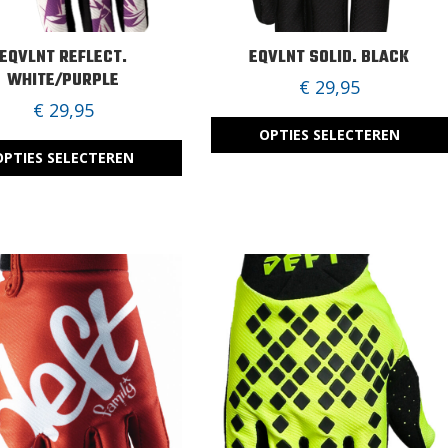
EQVLNT REFLECT.
EQVLNT SOLID. BLACK
WHITE/PURPLE
€
29,95
€
29,95
OPTIES SELECTEREN
OPTIES SELECTEREN
D
i
t
p
r
o
d