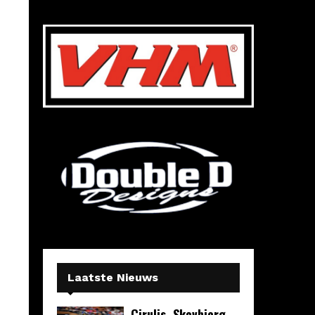
Laatste Nieuws
Cirulis, Skovbjerg