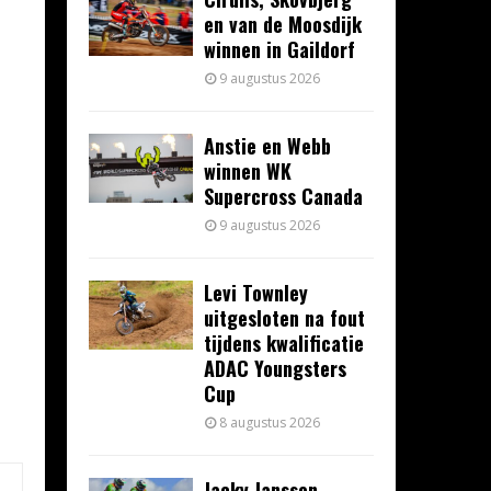
en van de Moosdijk
winnen in Gaildorf
9 augustus 2026
Anstie en Webb
winnen WK
Supercross Canada
9 augustus 2026
Levi Townley
uitgesloten na fout
tijdens kwalificatie
ADAC Youngsters
Cup
8 augustus 2026
Jacky Janssen