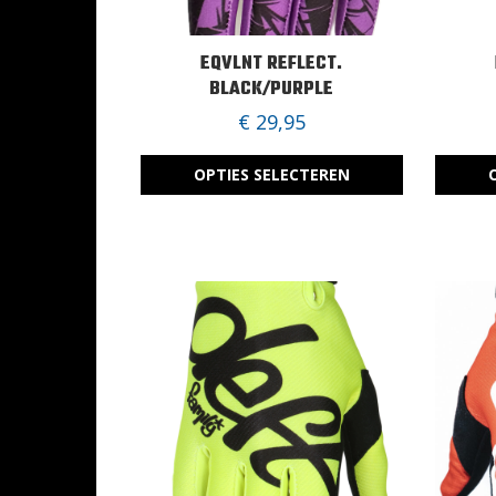
EQVLNT REFLECT.
BLACK/PURPLE
€
29,95
OPTIES SELECTEREN
D
D
i
i
t
t
p
p
r
r
o
o