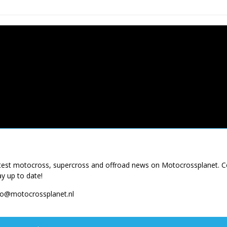
e
o
r
d
d
u
e
c
r
t
e
h
v
e
a
latest motocross, supercross and offroad news on Motocrossplanet. 
e
ay up to date!
r
f
fo@motocrossplanet.nl
i
t