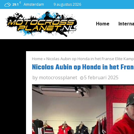
C
Amsterdam
9 augustus 2026
29.1
Home
Intern
Home
»
Nicolas Aubin op Honda in het Franse Elite Ka
Nicolas Aubin op Honda in het Fra
by
motocrossplanet
5 februari 2025