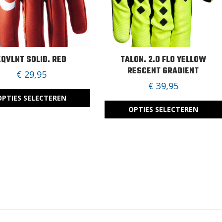
u
c
t
EQVLNT SOLID. RED
TALON. 2.0 FLO YELLOW
RESCENT GRADIENT
€
29,95
h
€
39,95
OPTIES SELECTEREN
e
OPTIES SELECTEREN
e
D
f
i
t
t
m
p
e
r