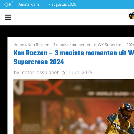
C
Amsterdam
7 augustus 2026
16
PRIMARY
MENU
Home
»
Ken Roczen – 3 mooiste momenten uit WK Supercross 202
Ken Roczen – 3 mooiste momenten uit 
Supercross 2024
by
motocrossplanet
11 juni 2025