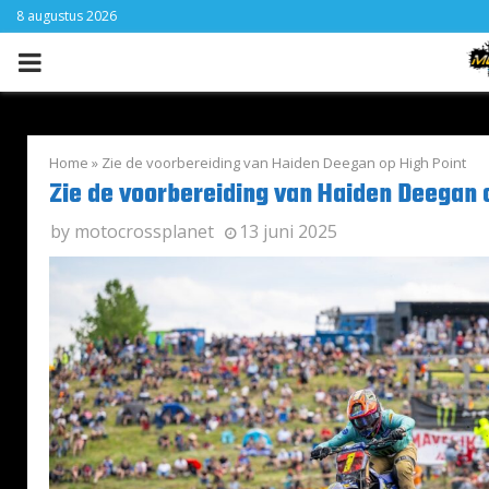
8 augustus 2026
PRIMARY
MENU
Home
»
Zie de voorbereiding van Haiden Deegan op High Point
Zie de voorbereiding van Haiden Deegan 
by
motocrossplanet
13 juni 2025