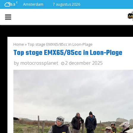
C
Amsterdam
7 augustus 2026
15.5
PRIMARY
MENU
Home
»
Top stage EMX65/85cc in Loon-Plage
Top stage EMX65/85cc in Loon-Plage
by
motocrossplanet
2 december 2025