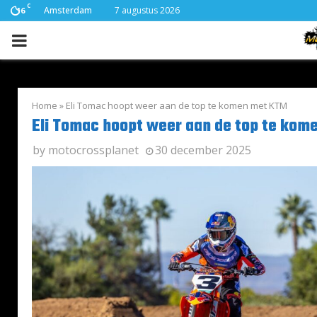
C
Amsterdam
7 augustus 2026
16
PRIMARY
MENU
Home
»
Eli Tomac hoopt weer aan de top te komen met KTM
Eli Tomac hoopt weer aan de top te kom
by
motocrossplanet
30 december 2025