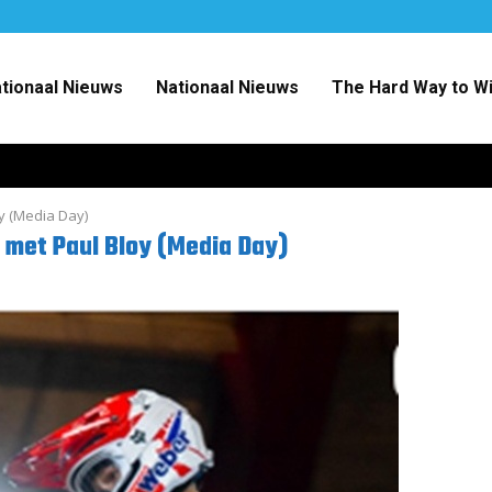
ationaal Nieuws
Nationaal Nieuws
The Hard Way to W
y (Media Day)
met Paul Bloy (Media Day)