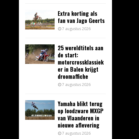
Extra korting als
fan van Jago Geerts
7 augustus 2026
25 wereldtitels aan
de start:
motorcrossklassiek
er in Balen krijgt
droomaffiche
7 augustus 2026
Yamaha blikt terug
op loodzware MXGP
van Vlaanderen in
nieuwe aflevering
7 augustus 2026