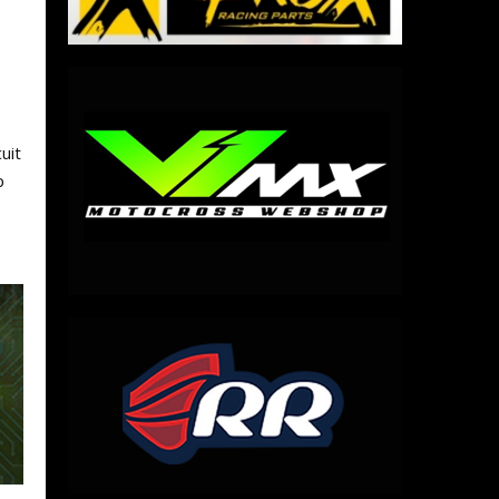
uit
p