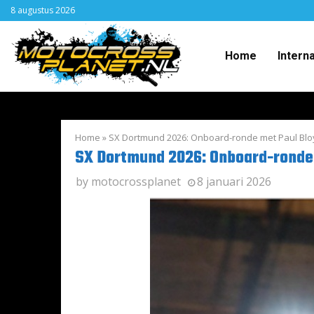
8 augustus 2026
Home
Intern
Home
»
SX Dortmund 2026: Onboard-ronde met Paul Blo
SX Dortmund 2026: Onboard-ronde 
by
motocrossplanet
8 januari 2026