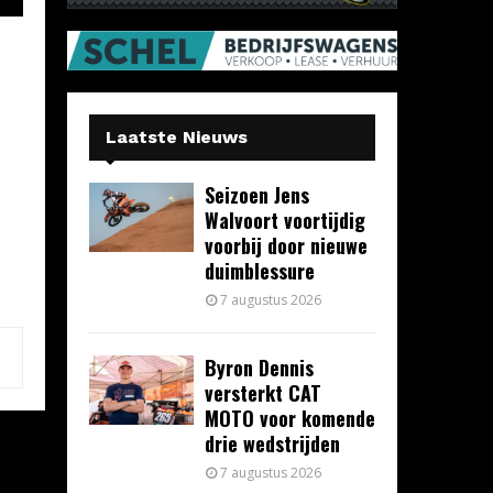
Laatste Nieuws
Seizoen Jens
Walvoort voortijdig
voorbij door nieuwe
duimblessure
7 augustus 2026
Byron Dennis
versterkt CAT
MOTO voor komende
drie wedstrijden
7 augustus 2026