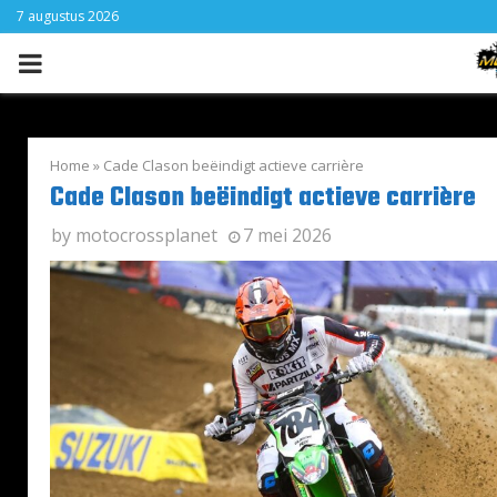
7 augustus 2026
PRIMARY
MENU
Home
»
Cade Clason beëindigt actieve carrière
Cade Clason beëindigt actieve carrière
by
motocrossplanet
7 mei 2026