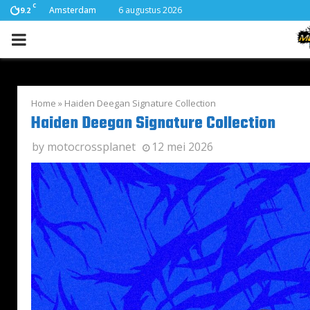
C
Amsterdam
6 augustus 2026
19.2
PRIMARY
MENU
Home
»
Haiden Deegan Signature Collection
Haiden Deegan Signature Collection
by
motocrossplanet
12 mei 2026