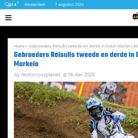
C
Amsterdam
7 augustus 2026
21.8
PRIMARY
MENU
Home
»
Gebroeders Reisulis tweede en derde in Dutch Masters M
Gebroeders Reisulis tweede en derde in
Markelo
by
motocrossplanet
18 mei 2026