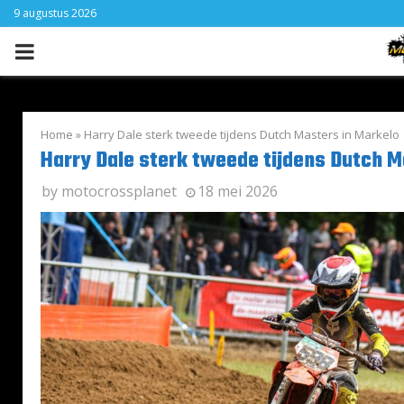
9 augustus 2026
PRIMARY
MENU
Home
»
Harry Dale sterk tweede tijdens Dutch Masters in Markelo
Harry Dale sterk tweede tijdens Dutch M
by
motocrossplanet
18 mei 2026