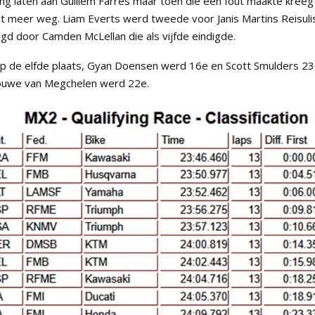
ng laten aan Guillem Farres maar toen die een fout maakte kreeg
iet meer weg. Liam Everts werd tweede voor Janis Martins Reisuli
gd door Camden McLellan die als vijfde eindigde.
 de elfde plaats, Gyan Doensen werd 16e en Scott Smulders 23
Douwe van Megchelen werd 22e.