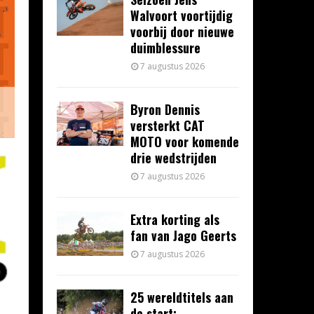
Walvoort voortijdig
voorbij door nieuwe
duimblessure
7 augustus 2026
Byron Dennis
versterkt CAT
MOTO voor komende
drie wedstrijden
7 augustus 2026
Extra korting als
fan van Jago Geerts
7 augustus 2026
25 wereldtitels aan
de start: