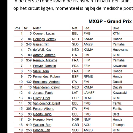
In de eerste ronde kwam de Fransman Thibault Benistant z
op het circuit liggen, momenteel is hij bij de medische post 