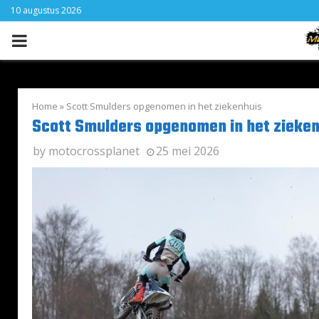
10 augustus 2026
PRIMARY
MENU
Home
»
Scott Smulders opgenomen in het ziekenhuis
Scott Smulders opgenomen in het zieke
by
motocrossplanet
25 mei 2026