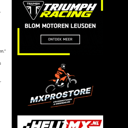
r
n.”
s
r