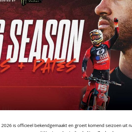
2026 is officieel bekendgemaakt en groeit komend seizoen uit n