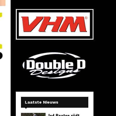
Laatste Nieuws
Jed Beaton rijdt