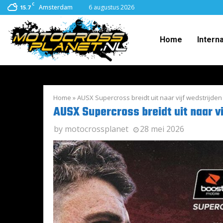
C
Amsterdam
6 augustus 2026
15.7
Home
Intern
Home
»
AUSX Supercross breidt uit naar vijf wedstrijden
AUSX Supercross breidt uit naar vi
by
motocrossplanet
28 mei 2026