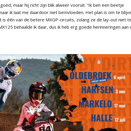
goed, maar hij richt zijn blik alweer vooruit. “Ik ben een beetje
maar ik laat me daardoor niet beïnvloeden. Het plan is om te blijv
is één van de betere MXGP-circuits, zolang ze de lay-out niet t
MX125 behaalde ik daar, dus ik heb erg goede herinneringen aan 