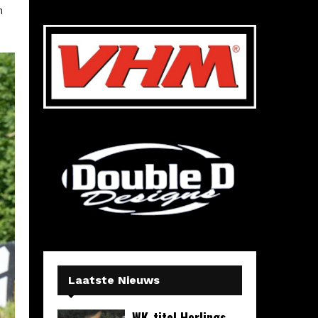
n
Laatste Nieuws
WK-titel Herlings