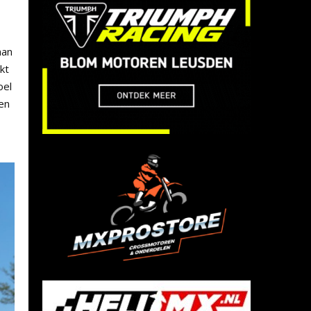
aan
kt
oel
sen