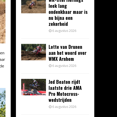
leek lang
ondenkbaar maar is
nu bijna een
zekerheid
6 augustus 2026
Lotte van Drunen
aan het woord over
ben
WMX Arnhem
aar
 de
6 augustus 2026
Jed Beaton rijdt
laatste drie AMA
Pro Motocross-
wedstrijden
6 augustus 2026