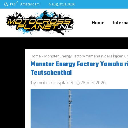
C
Amsterdam
6 augustus 2026
17.3
Home
Intern
Home
»
Monster Energy Factory Yamaha rijders kijken u
Monster Energy Factory Yamaha rij
Teutschenthal
by
motocrossplanet
28 mei 2026