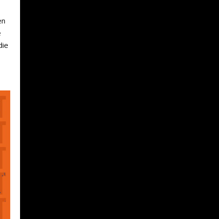
en
e
die