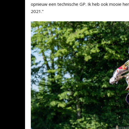
opnieuw een technische GP. Ik heb ook mooie heri
2021.”