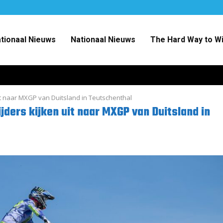
ationaal Nieuws
Nationaal Nieuws
The Hard Way to W
it naar MXGP van Duitsland in Teutschenthal
ders kijken uit naar MXGP van Duitsland in