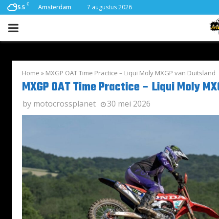
C
Amsterdam
7 augustus 2026
15.5
PRIMARY
MENU
Home
»
MXGP OAT Time Practice – Liqui Moly MXGP van Duitsland
MXGP OAT Time Practice – Liqui Moly MX
by
motocrossplanet
30 mei 2026