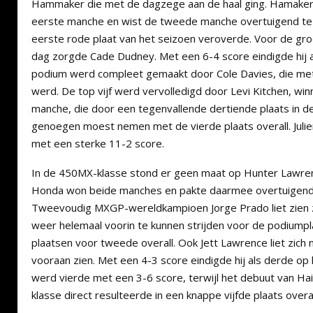
Hammaker die met de dagzege aan de haal ging. Hamaker f
eerste manche en wist de tweede manche overtuigend te
eerste rode plaat van het seizoen veroverde. Voor de gro
dag zorgde Cade Dudney. Met een 6-4 score eindigde hij a
podium werd compleet gemaakt door Cole Davies, die me
werd. De top vijf werd vervolledigd door Levi Kitchen, wi
manche, die door een tegenvallende dertiende plaats in
genoegen moest nemen met de vierde plaats overall. Juli
met een sterke 11-2 score.
In de 450MX-klasse stond er geen maat op Hunter Lawren
Honda won beide manches en pakte daarmee overtuigend
Tweevoudig MXGP-wereldkampioen Jorge Prado liet zien 
weer helemaal voorin te kunnen strijden voor de podium
plaatsen voor tweede overall. Ook Jett Lawrence liet zich 
vooraan zien. Met een 4-3 score eindigde hij als derde op
werd vierde met een 3-6 score, terwijl het debuut van H
klasse direct resulteerde in een knappe vijfde plaats overa