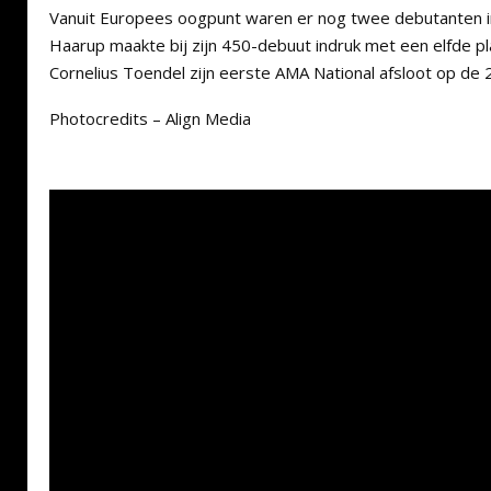
Vanuit Europees oogpunt waren er nog twee debutanten i
Haarup maakte bij zijn 450-debuut indruk met een elfde plaa
Cornelius Toendel zijn eerste AMA National afsloot op de 
Photocredits – Align Media