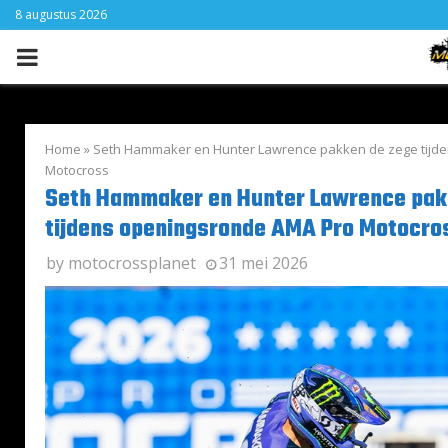
8 augustus 2026
PRIMARY
MENU
Home
»
Seth Hammaker en Hunter Lawrence pakken de zege tijd
Motocross
Seth Hammaker en Hunter Lawrence pak
tijdens openingsronde AMA Pro Motocro
by
motocrossplanet
31 mei 2026