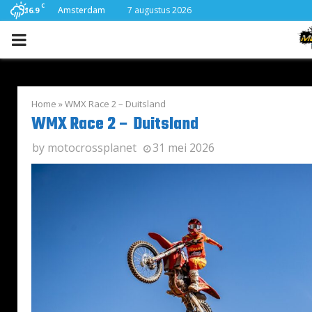
C
Amsterdam
7 augustus 2026
16.9
PRIMARY
MENU
Home
»
WMX Race 2 – Duitsland
WMX Race 2 – Duitsland
by
motocrossplanet
31 mei 2026