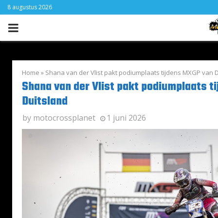
8 augustus 2026
PRIMARY
MENU
Home
»
Shana van der Vlist pakt podiumplaats tijdens MXGP van 
Shana van der Vlist pakt podiumplaats t
Duitsland
by
motocrossplanet
1 juni 2026