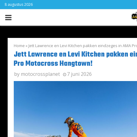
8 augustus 2026
PRIMARY
MENU
Home
»
Jett Lawrence en Levi Kitchen pakken eindzeges in AMA P
Jett Lawrence en Levi Kitchen pakken e
Pro Motocross Hangtown!
by
motocrossplanet
7 juni 2026