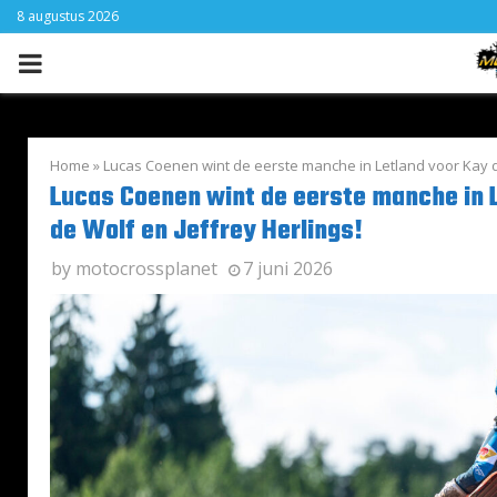
8 augustus 2026
PRIMARY
MENU
Home
»
Lucas Coenen wint de eerste manche in Letland voor Kay de
Lucas Coenen wint de eerste manche in 
de Wolf en Jeffrey Herlings!
by
motocrossplanet
7 juni 2026