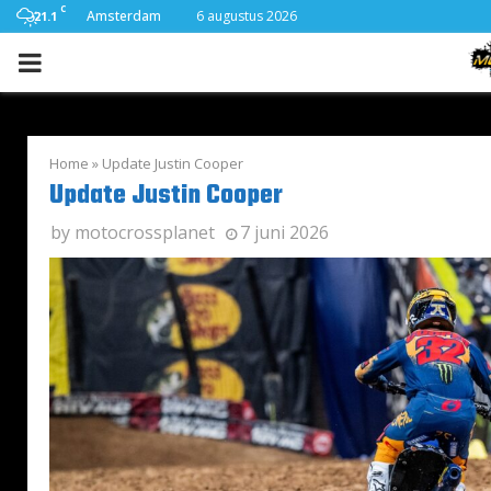
C
Amsterdam
6 augustus 2026
21.1
PRIMARY
MENU
Home
»
Update Justin Cooper
Update Justin Cooper
by
motocrossplanet
7 juni 2026