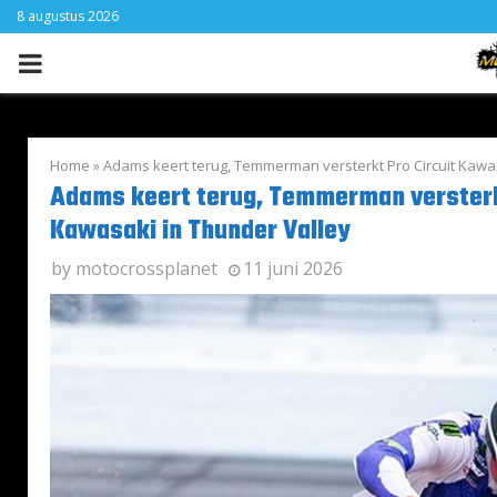
8 augustus 2026
PRIMARY
MENU
Home
»
Adams keert terug, Temmerman versterkt Pro Circuit Kawas
Adams keert terug, Temmerman versterkt
Kawasaki in Thunder Valley
by
motocrossplanet
11 juni 2026