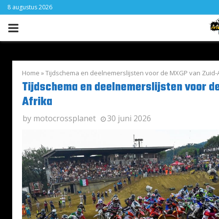
8 augustus 2026
PRIMARY
MENU
Home
»
Tijdschema en deelnemerslijsten voor de MXGP van Zuid-A
Tijdschema en deelnemerslijsten voor d
Afrika
by
motocrossplanet
30 juni 2026