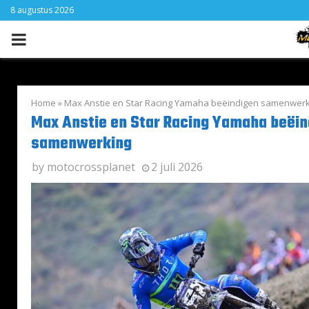
8 augustus 2026
PRIMARY
MENU
Home
»
Max Anstie en Star Racing Yamaha beëindigen samenwerk
Max Anstie en Star Racing Yamaha beëin
samenwerking
by
motocrossplanet
2 juli 2026